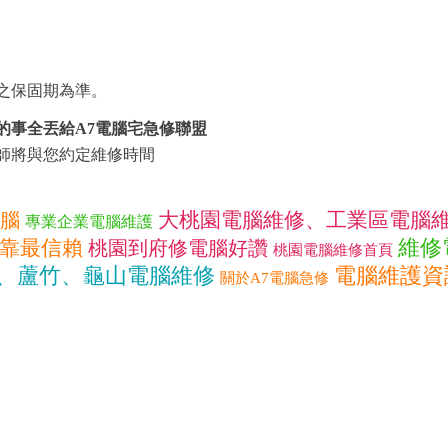
。
供之保固期為準。
的事全丟給A7電腦宅急修聯盟
程師將與您約定維修時間
大桃園電腦維修、工業區電腦
腦
專業企業電腦維護
維修
靠最信賴
桃園到府修電腦好讚
桃園電腦維修首頁
、蘆竹、龜山電腦維修
電腦維護資
關於A7電腦急修