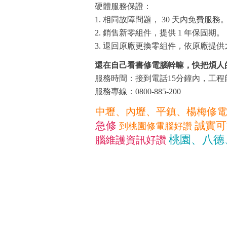
硬體服務保證：
1. 相同故障問題， 30 天內免費服務
2. 銷售新零組件，提供 1 年保固期。
3. 退回原廠更換零組件，依原廠提
還在自己看書修電腦幹嘛，快把煩人
服務時間：接到電話15分鐘內，工
服務專線：0800-885-200
中壢、內壢、平鎮、楊梅修電
急修
誠實可
到桃園修電腦好讚
桃園、八德
腦維護資訊好讚