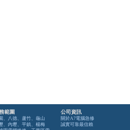
務範圍
公司資訊
園、八德、蘆竹、龜山
關於A7電腦急修
壢、內壢、平鎮、楊梅
誠實可靠最信賴